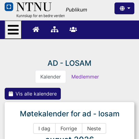
Publikum
AD - LOSAM
Kalender
Medlemmer
Vis
alle kalendere
Møtekalender
for
ad - losam
I dag
Forrige
Neste