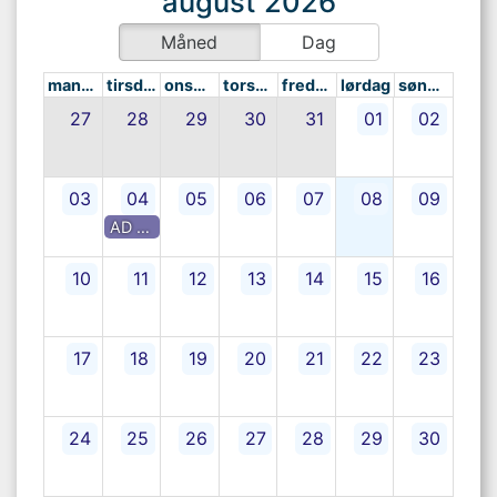
august 2026
Måned
Dag
mandag
tirsdag
onsdag
torsdag
fredag
lørdag
søndag
27
28
29
30
31
01
02
03
04
05
06
07
08
09
AD - LOSAM
10
11
12
13
14
15
16
17
18
19
20
21
22
23
24
25
26
27
28
29
30